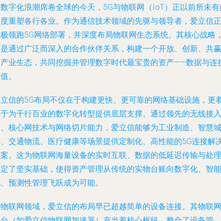
数字化浪潮席卷全球的今天，5G与物联网（IoT）正以前所未有
速度重塑各行各业。作为通信技术领域的先驱与领导者，爱立信
积极领跑5G网络部署，并深度布局物联网生态系统。其核心战略
便是通过广泛而深入的合作伙伴关系，构建一个开放、创新、共
的产业生态，共同挖掘并管理数字时代最宝贵的资产——数据与连
价值。
爱立信的5G布局不仅在于构建更快、更可靠的网络基础设施，更
眼于为千行百业的数字化转型提供底层支撑。通过领先的无线接
网、核心网技术与网络切片能力，爱立信能够为工业制造、智慧
市、交通物流、医疗健康等场景提供定制化、高性能的5G连接解
方案。这为物联网海量设备的实时互联、数据的低延迟传输与处
奠定了坚实基础，使得资产管理从传统的实物台账向数字化、智
化、预测性管理飞跃成为可能。
在物联网领域，爱立信的布局早已超越简单的设备连接。其物联
平台（如爱立信物联网加速器）充当着核心枢纽，整合了设备管