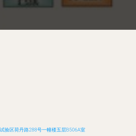
验区荷丹路288号一幢楼五层B506A室